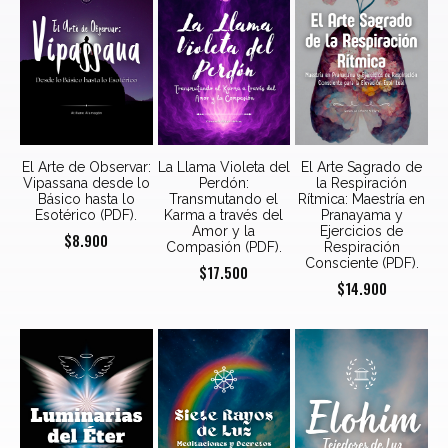
El Arte de Observar:
La Llama Violeta del
El Arte Sagrado de
Vipassana desde lo
Perdón:
la Respiración
Básico hasta lo
Transmutando el
Rítmica: Maestría en
Esotérico (PDF).
Karma a través del
Pranayama y
Amor y la
Ejercicios de
$
8.900
Compasión (PDF).
Respiración
Consciente (PDF).
$
17.500
$
14.900