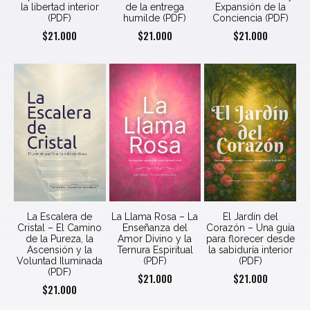
la libertad interior
de la entrega
Expansión de la
(PDF)
humilde (PDF)
Conciencia (PDF)
$
21.000
$
21.000
$
21.000
La Escalera de
La Llama Rosa – La
El Jardín del
Cristal – El Camino
Enseñanza del
Corazón – Una guía
de la Pureza, la
Amor Divino y la
para florecer desde
Ascensión y la
Ternura Espiritual
la sabiduría interior
Voluntad Iluminada
(PDF)
(PDF)
(PDF)
$
21.000
$
21.000
$
21.000