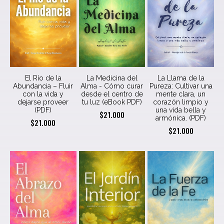
El Río de la
La Medicina del
La Llama de la
Abundancia – Fluir
Alma - Cómo curar
Pureza: Cultivar una
con la vida y
desde el centro de
mente clara, un
dejarse proveer
tu luz (eBook PDF)
corazón limpio y
(PDF)
una vida bella y
$
21.000
armónica. (PDF)
$
21.000
$
21.000