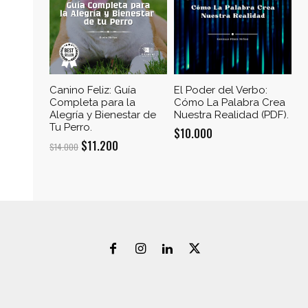
Canino Feliz: Guía
El Poder del Verbo:
Completa para la
Cómo La Palabra Crea
Alegría y Bienestar de
Nuestra Realidad (PDF).
Tu Perro.
$
10.000
El
El
$
11.200
$
14.000
precio
precio
original
actual
era:
es:
$14.000.
$11.200.