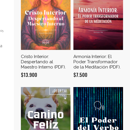
025
da
Cristo Interior:
Armonía Interior: El
Despertando al
Poder Transformador
Maestro Interno (PDF).
de la Meditación (PDF).
$
13.900
$
7.500
¡OFERTA!