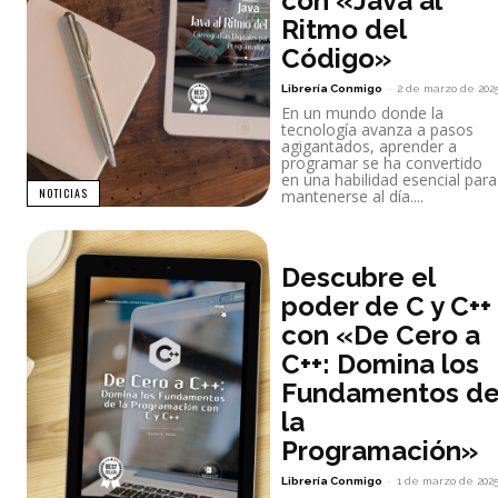
con «Java al
Ritmo del
Código»
Librería Conmigo
-
2 de marzo de 202
En un mundo donde la
tecnología avanza a pasos
agigantados, aprender a
programar se ha convertido
en una habilidad esencial para
NOTICIAS
mantenerse al día....
Descubre el
poder de C y C++
con «De Cero a
C++: Domina los
Fundamentos d
la
Programación»
Librería Conmigo
-
1 de marzo de 202