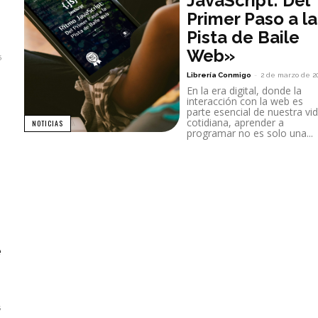
JavaScript: Del
Primer Paso a la
Pista de Baile
Web»
5
Librería Conmigo
-
2 de marzo de 2
En la era digital, donde la
interacción con la web es
parte esencial de nuestra vi
cotidiana, aprender a
NOTICIAS
programar no es solo una...
e
5