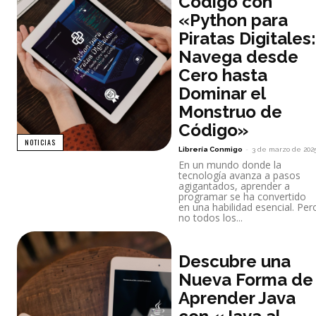
Código con
«Python para
Piratas Digitales:
Navega desde
Cero hasta
Dominar el
Monstruo de
Código»
NOTICIAS
Librería Conmigo
-
3 de marzo de 202
En un mundo donde la
tecnología avanza a pasos
agigantados, aprender a
programar se ha convertido
en una habilidad esencial. Per
no todos los...
Descubre una
Nueva Forma de
Aprender Java