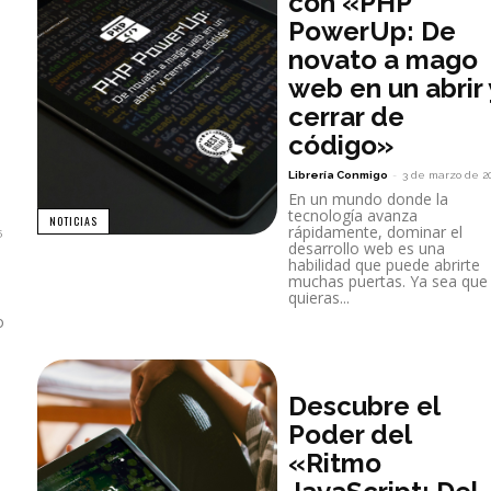
con «PHP
PowerUp: De
novato a mago
web en un abrir 
cerrar de
código»
Librería Conmigo
-
3 de marzo de 2
En un mundo donde la
tecnología avanza
NOTICIAS
rápidamente, dominar el
5
desarrollo web es una
habilidad que puede abrirte
muchas puertas. Ya sea que
quieras...
o
Descubre el
Poder del
«Ritmo