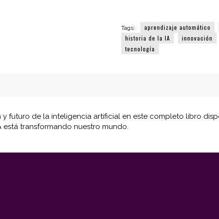
Evolución
y
aprendizaje automático
Tags:
Futuro
historia de la IA
innovación
en
tecnología
la
Era
Digital
cantidad
n y futuro de la inteligencia artificial en este completo libro di
 está transformando nuestro mundo.