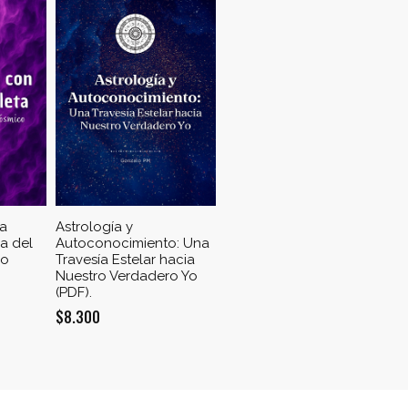
la
Astrología y
ía del
Autoconocimiento: Una
co
Travesía Estelar hacia
Nuestro Verdadero Yo
(PDF).
$
8.300