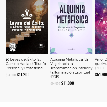
10 Leyes del Éxito: El
Alquimia Metafísica: Un
Amor D
Camino Hacia el Triunfo
Viaje hacia la
que Mu
Personal y Profesional
Transformación Interior y
(PDF).
la Iluminación Espiritual
El
El
$
11.200
$
51.90
$
14.000
(PDF)
precio
precio
El
El
$
11.000
$
14.500
original
actual
precio
precio
era:
es:
original
actual
$14.000.
$11.200.
era:
es: