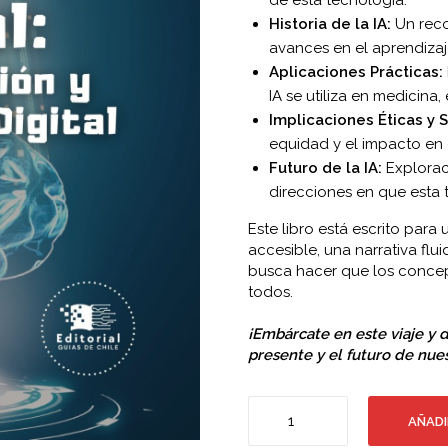
Historia de la IA:
Un reco
avances en el aprendizaj
Aplicaciones Prácticas:
IA se utiliza en medicina
Implicaciones Éticas y S
equidad y el impacto en 
Futuro de la IA:
Explorac
direcciones en que esta 
Este libro está escrito par
accesible, una narrativa flu
busca hacer que los concep
todos.
¡Embárcate en este viaje y d
presente y el futuro de nue
Inteligencia
AÑADI
Artificial:
Historia,