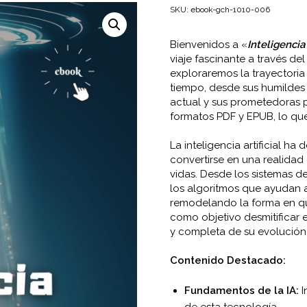
original
actual
SKU:
ebook-gch-1010-006
era:
es:
Bienvenidos a «
Inteligencia 
$22.000.
$17.600.
viaje fascinante a través del 
exploraremos la trayectoria
tiempo, desde sus humildes
actual y sus prometedoras po
formatos PDF y EPUB, lo que
La inteligencia artificial ha
convertirse en una realidad
vidas. Desde los sistemas d
los algoritmos que ayudan a
remodelando la forma en qu
como objetivo desmitificar
y completa de su evolución,
Contenido Destacado:
Fundamentos de la IA:
I
de esta tecnología.