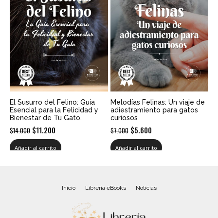
El Susurro del Felino: Guía
Melodías Felinas: Un viaje de
Esencial para la Felicidad y
adiestramiento para gatos
Bienestar de Tu Gato.
curiosos
El
El
El
El
$
11.200
$
5.600
$
14.000
$
7.000
precio
precio
precio
precio
Añadir al carrito
Añadir al carrito
original
actual
original
actual
era:
es:
era:
es:
$14.000.
$11.200.
$7.000.
$5.600.
Inicio
Librería eBooks
Noticias