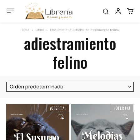
Home
Libros
Productos etiquetados “adiestramiento felino”
adiestramiento
felino
¡OFERTA!
¡OFERTA!