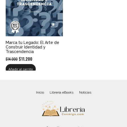
Marca tu Legado: El Arte de
Construir Identidad y
Trascendencia
El
El
$
11.200
$
14.000
precio
precio
Añadir al carrito
original
actual
era:
es:
$14.000.
$11.200.
Inicio
Librería eBooks
Noticias