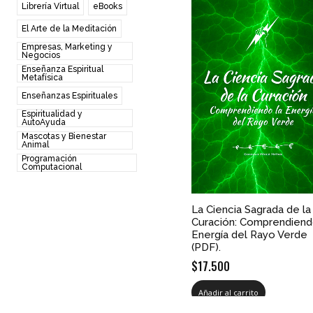
Librería Virtual
eBooks
El Arte de la Meditación
Empresas, Marketing y
Negocios
Enseñanza Espiritual
Metafísica
Enseñanzas Espirituales
Espiritualidad y
AutoAyuda
Mascotas y Bienestar
Animal
Programación
Computacional
La Ciencia Sagrada de la
Curación: Comprendiend
Energía del Rayo Verde
(PDF).
$
17.500
Añadir al carrito