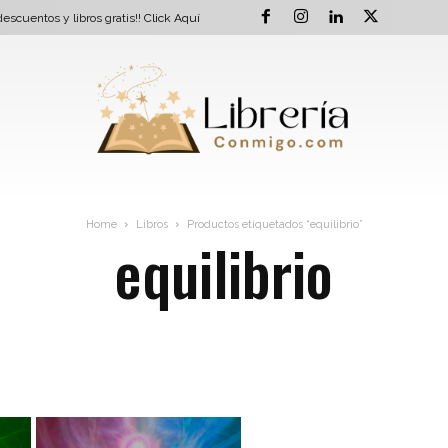
escuentos y libros gratis!!
Click Aquí
Home
Libros
Productos etiquetados “equilibrio”
equilibrio