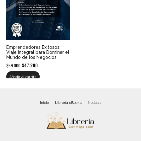
Emprendedores Exitosos:
Viaje Integral para Dominar el
Mundo de los Negocios
El
El
$
47.200
$
59.000
precio
precio
Añadir al carrito
original
actual
era:
es:
$59.000.
$47.200.
Inicio
Librería eBooks
Noticias