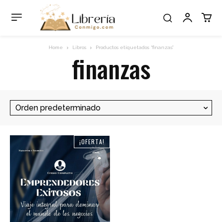
Home
Libros
Productos etiquetados “finanzas”
finanzas
¡OFERTA!