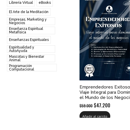
Librería Virtual
eBooks
El Arte de la Meditación
Empresas, Marketing y
Negocios
Enseñanza Espiritual
Metafísica
Enseñanzas Espirituales
Espiritualidad y
AutoAyuda
Mascotas y Bienestar
Animal
Programación
Computacional
Emprendedores Exitoso
Viaje Integral para Domi
el Mundo de los Negoc
El
El
$
47.200
$
59.000
precio
precio
Añadir al carrito
original
actual
era:
es: