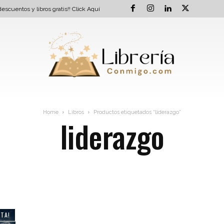
escuentos y libros gratis!!
Click Aquí
Home
Libros
Productos etiquetados “liderazgo”
liderazgo
RTA!