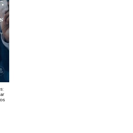
s:
nar
ios