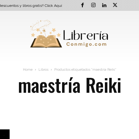
escuentos y libros gratis!!
Click Aquí
Home
Libros
Productos etiquetados “maestría Reiki”
maestría Reiki