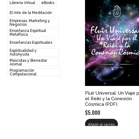
Librería Virtual
eBooks
El Arte de la Meditación
Empresas, Marketing y
Negocios
Enseñanza Espiritual
Metafísica
Enseñanzas Espirituales
Espiritualidad y
AutoAyuda
Mascotas y Bienestar
Animal
Programación
Computacional
Fluir Universal: Un Viaje 
el Reiki y la Conexión
Cósmica (PDF).
$
5.000
Añadir al carrito