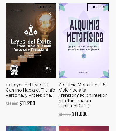
¡OFERTA!
¡OFERTA!
10 Leyes del Éxito: El
Alquimia Metafísica: Un
Camino Hacia el Triunfo
Viaje hacia la
Personal y Profesional
Transformación Interior
y la Iluminación
El
El
$
11.200
$
14.000
Espiritual (PDF)
precio
precio
El
El
$
11.000
$
14.500
original
actual
precio
precio
era:
es:
original
actual