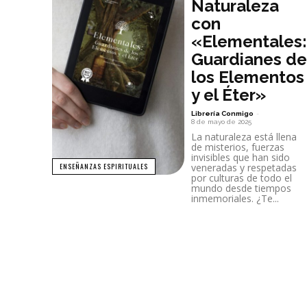
Naturaleza
con
«Elementales:
Guardianes de
los Elementos
y el Éter»
Librería Conmigo
-
8 de mayo de 2025
La naturaleza está llena
de misterios, fuerzas
invisibles que han sido
veneradas y respetadas
ENSEÑANZAS ESPIRITUALES
por culturas de todo el
mundo desde tiempos
inmemoriales. ¿Te...