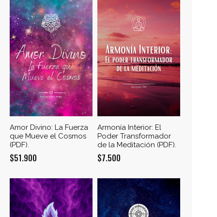
$14.000.
$11.200.
era:
es:
$14.500.
$11.000.
Amor Divino: La Fuerza
Armonía Interior: El
que Mueve el Cosmos
Poder Transformador
(PDF).
de la Meditación (PDF).
$
51.900
$
7.500