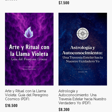
$
7.500
Arte y Ritual con la Llama
Astrología y
Violeta: Guía del Peregrino
Autoconocimiento: Una
Cósmico (PDF).
Travesía Estelar hacia Nuestro
Verdadero Yo (PDF).
$
16.500
$
8.300