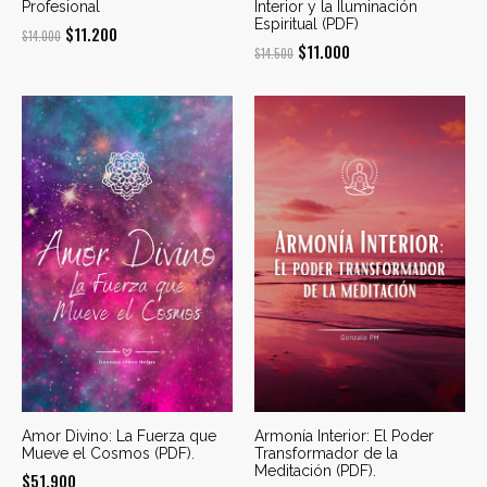
Profesional
Interior y la Iluminación
Espiritual (PDF)
El
El
$
11.200
$
14.000
El
El
$
11.000
$
14.500
precio
precio
precio
precio
original
actual
original
actual
era:
es:
era:
es:
$14.000.
$11.200.
$14.500.
$11.000.
Amor Divino: La Fuerza que
Armonía Interior: El Poder
Mueve el Cosmos (PDF).
Transformador de la
Meditación (PDF).
$
51.900