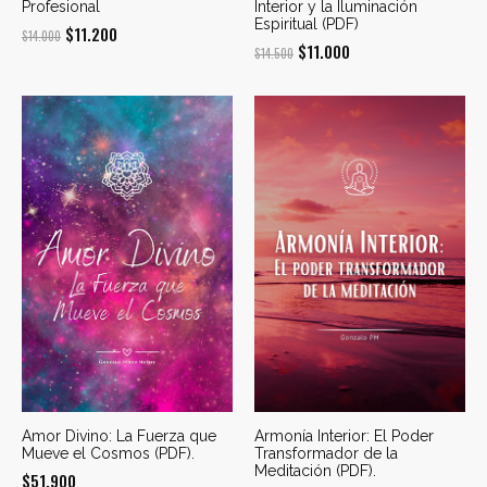
Profesional
Interior y la Iluminación
Espiritual (PDF)
El
El
$
11.200
$
14.000
El
El
$
11.000
$
14.500
precio
precio
precio
precio
original
actual
original
actual
era:
es:
era:
es:
$14.000.
$11.200.
$14.500.
$11.000.
Amor Divino: La Fuerza que
Armonía Interior: El Poder
Mueve el Cosmos (PDF).
Transformador de la
Meditación (PDF).
$
51.900