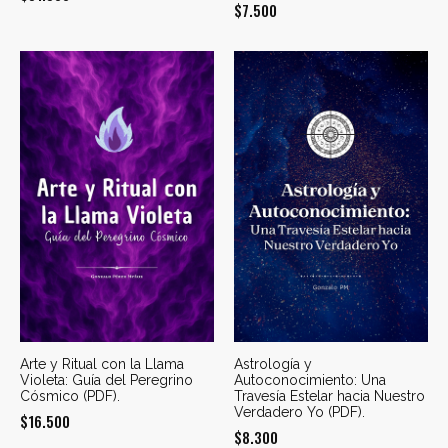
$
7.500
Arte y Ritual con la Llama
Astrología y
Violeta: Guía del Peregrino
Autoconocimiento: Una
Cósmico (PDF).
Travesía Estelar hacia Nuestro
Verdadero Yo (PDF).
$
16.500
$
8.300