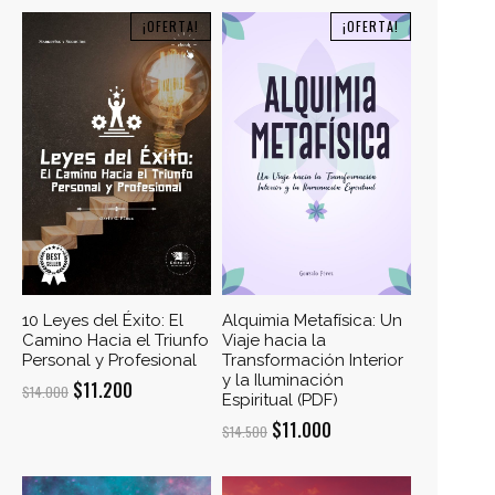
¡OFERTA!
¡OFERTA!
10 Leyes del Éxito: El
Alquimia Metafísica: Un
Camino Hacia el Triunfo
Viaje hacia la
Personal y Profesional
Transformación Interior
y la Iluminación
El
El
$
11.200
$
14.000
Espiritual (PDF)
precio
precio
El
El
$
11.000
$
14.500
original
actual
precio
precio
era:
es:
original
actual