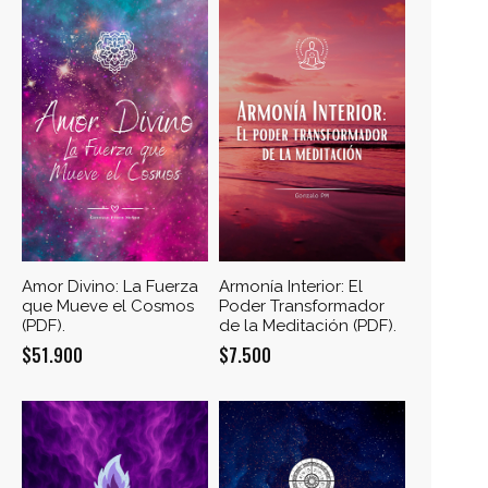
$14.000.
$11.200.
era:
es:
$14.500.
$11.000.
Amor Divino: La Fuerza
Armonía Interior: El
que Mueve el Cosmos
Poder Transformador
(PDF).
de la Meditación (PDF).
$
51.900
$
7.500