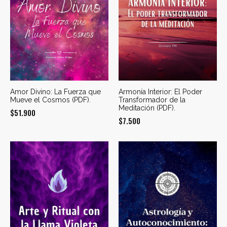
Amor Divino: La Fuerza que
Armonía Interior: El Poder
Mueve el Cosmos (PDF).
Transformador de la
Meditación (PDF).
$
51.900
$
7.500