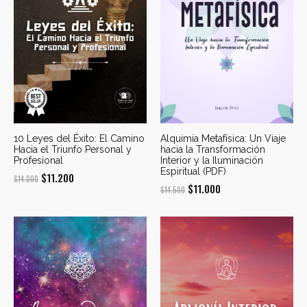
10 Leyes del Éxito: El Camino
Alquimia Metafísica: Un Viaje
Hacia el Triunfo Personal y
hacia la Transformación
Profesional
Interior y la Iluminación
Espiritual (PDF)
El
El
$
11.200
$
14.000
El
El
$
11.000
$
14.500
precio
precio
precio
precio
original
actual
original
actual
era:
es:
era:
es:
$14.000.
$11.200.
$14.500.
$11.000.