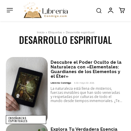
Inicio
Etiquetas
Desarrollo espiritual
DESARROLLO ESPIRITUAL
Descubre el Poder Oculto de la
Naturaleza con «Elementales:
Guardianes de los Elementos y
el Éter»
Librería Conmigo
-
8 de mayo de 2025
La naturaleza está llena de misterios,
fuerzas invisibles que han sido veneradas
y respetadas por culturas de todo el
mundo desde tiempos inmemoriales. ¿Te...
ENSEÑANZAS
ESPIRITUALES
Explora Tu Verdadera Esencia