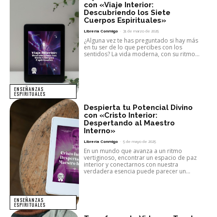
con «Viaje Interior:
Descubriendo los Siete
Cuerpos Espirituales»
Librería Conmigo
-
31 de marzo de 2025
¿Alguna vez te has preguntado si hay más
en tu ser de lo que percibes con los
sentidos? La vida moderna, con su ritmo...
ENSEÑANZAS
ESPIRITUALES
Despierta tu Potencial Divino
con «Cristo Interior:
Despertando al Maestro
Interno»
Librería Conmigo
-
5 de mayo de 2025
En un mundo que avanza a un ritmo
vertiginoso, encontrar un espacio de paz
interior y conectarnos con nuestra
verdadera esencia puede parecer un...
ENSEÑANZAS
ESPIRITUALES