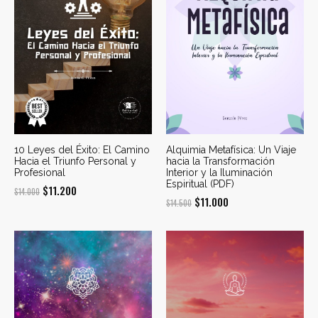
10 Leyes del Éxito: El Camino
Alquimia Metafísica: Un Viaje
Hacia el Triunfo Personal y
hacia la Transformación
Profesional
Interior y la Iluminación
Espiritual (PDF)
El
El
$
11.200
$
14.000
El
El
$
11.000
$
14.500
precio
precio
precio
precio
original
actual
original
actual
era:
es:
era:
es:
$14.000.
$11.200.
$14.500.
$11.000.