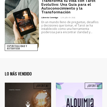
Transforma tu Vida con Tarot
Evolutivo: Una Guía para el
Autoconocimiento y la
Transformación
Librería Conmigo
-
5 de julio de 2025
En un mundo lleno de preguntas, desafíos
y decisiones que tomar, el Tarot se ha
establecido como una herramienta
poderosa para encontrar claridad y...
ESPIRITUALIDAD Y
AUTOAYUDA
LO MÁS VENDIDO
¡OFERTA!
¡OFERTA!