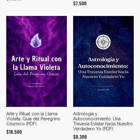
$
7.500
Arte y Ritual con la Llama
Astrología y
Violeta: Guía del Peregrino
Autoconocimiento: Una
Cósmico (PDF).
Travesía Estelar hacia Nuestro
Verdadero Yo (PDF).
$
16.500
$
8.300