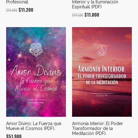
Profesional
Interior y la Iluminación
Espiritual (PDF)
El
El
$
11.200
$
14.000
El
El
$
11.000
$
14.500
precio
precio
precio
precio
original
actual
original
actual
era:
es:
era:
es:
$14.000.
$11.200.
$14.500.
$11.000.
Amor Divino: La Fuerza que
Armonía Interior: El Poder
Mueve el Cosmos (PDF).
Transformador de la
Meditación (PDF).
$
51.900