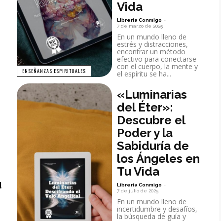
Vida
Librería Conmigo
-
7 de marzo de 2025
En un mundo lleno de
estrés y distracciones,
encontrar un método
efectivo para conectarse
con el cuerpo, la mente y
ENSEÑANZAS ESPIRITUALES
el espíritu se ha...
«Luminarias
del Éter»:
Descubre el
Poder y la
Sabiduría de
los Ángeles en
Tu Vida
u
Librería Conmigo
-
7 de julio de 2025
En un mundo lleno de
incertidumbre y desafíos,
la búsqueda de guía y