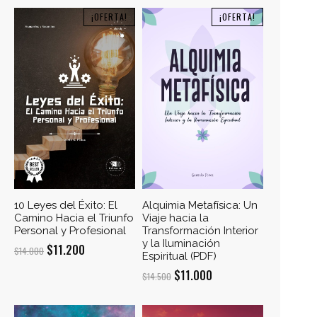
¡OFERTA!
¡OFERTA!
10 Leyes del Éxito: El
Alquimia Metafísica: Un
Camino Hacia el Triunfo
Viaje hacia la
Personal y Profesional
Transformación Interior
y la Iluminación
El
El
$
11.200
$
14.000
Espiritual (PDF)
precio
precio
El
El
$
11.000
$
14.500
original
actual
precio
precio
era:
es:
original
actual