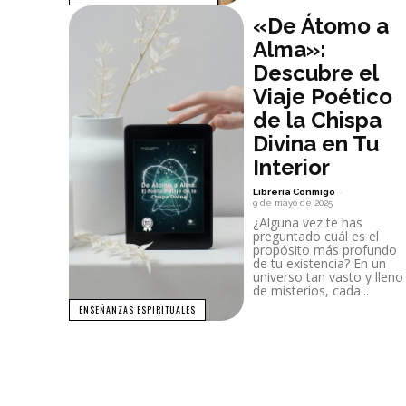
«De Átomo a
Alma»:
Descubre el
Viaje Poético
de la Chispa
Divina en Tu
Interior
Librería Conmigo
-
9 de mayo de 2025
¿Alguna vez te has
preguntado cuál es el
propósito más profundo
de tu existencia? En un
universo tan vasto y lleno
de misterios, cada...
ENSEÑANZAS ESPIRITUALES