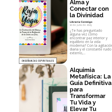
Alma y
Conectar con
la Divinidad
Librería Conmigo
-
10 de julio de 2025
¿Te has preguntado
alguna vez cómo
encontrar paz interior y
equilibrio en la vida
moderna? Con la agitació
diaria y el constante ruido
externo,...
ENSEÑANZAS ESPIRITUALES
Alquimia
Metafísica: La
Guía Definitiva
para
Transformar
Tu Vida y
Elevar Tu