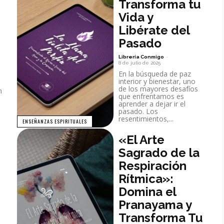
Transforma tu
Vida y
Libérate del
Pasado
Librería Conmigo
-
8 de julio de 2025
En la búsqueda de paz
interior y bienestar, uno
de los mayores desafíos
n
que enfrentamos es
aprender a dejar ir el
pasado. Los
resentimientos,...
ENSEÑANZAS ESPIRITUALES
«El Arte
Sagrado de la
Respiración
Rítmica»:
Domina el
Pranayama y
Transforma Tu