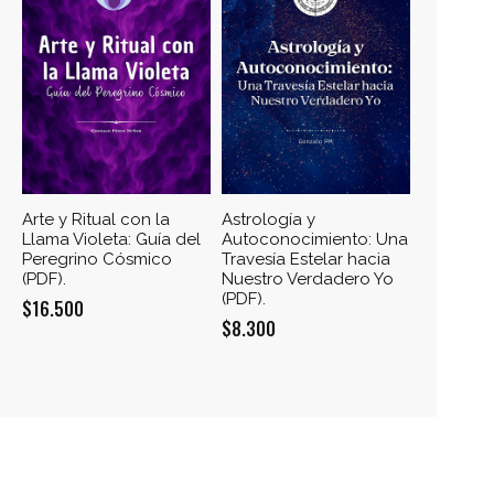
de
Arte y Ritual con la
Astrología y
Llama Violeta: Guía del
Autoconocimiento: Una
o»
Peregrino Cósmico
Travesía Estelar hacia
(PDF).
Nuestro Verdadero Yo
(PDF).
$
16.500
a
$
8.300
el