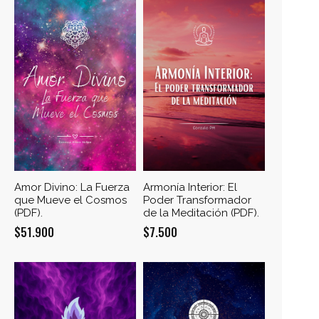
$14.000.
$11.200.
era:
es:
$14.500.
$11.000.
Amor Divino: La Fuerza
Armonía Interior: El
que Mueve el Cosmos
Poder Transformador
(PDF).
de la Meditación (PDF).
$
51.900
$
7.500