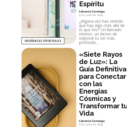
Espíritu
Librería Conmigo
-
9 de julio de 2025
¿Alguna vez has sentido
que hay algo más allá de
lo que ves? Un llamado
interior, un deseo de
explorar tu ser más
ENSEÑANZAS ESPIRITUALES
profundo...
«Siete Rayos
de Luz»: La
Guía Definitiva
para Conectar
con las
Energías
Cósmicas y
Transformar t
Vida
Librería Conmigo
-
6 de julio de 2025