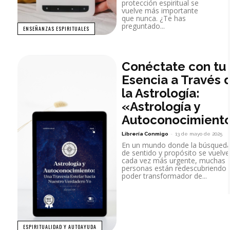
protección espiritual se
vuelve más importante
que nunca. ¿Te has
preguntado...
ENSEÑANZAS ESPIRITUALES
Conéctate con tu
Esencia a Través 
la Astrología:
«Astrología y
Autoconocimient
Librería Conmigo
-
13 de mayo de 2025
En un mundo donde la búsqued
de sentido y propósito se vuelve
cada vez más urgente, muchas
personas están redescubriendo 
poder transformador de...
ESPIRITUALIDAD Y AUTOAYUDA