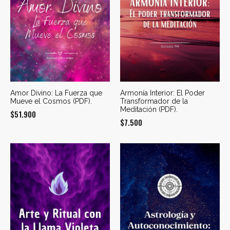
Amor Divino: La Fuerza que
Armonía Interior: El Poder
Mueve el Cosmos (PDF).
Transformador de la
Meditación (PDF).
$
51.900
$
7.500