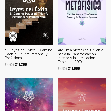
10 Leyes del Éxito: El Camino
Alquimia Metafísica: Un Viaje
Hacia el Triunfo Personal y
hacia la Transformación
Profesional
Interior y la Iluminación
Espiritual (PDF)
El
El
$
11.200
$
14.000
El
El
$
11.000
$
14.500
precio
precio
precio
precio
original
actual
original
actual
era:
es:
era:
es:
$14.000.
$11.200.
$14.500.
$11.000.