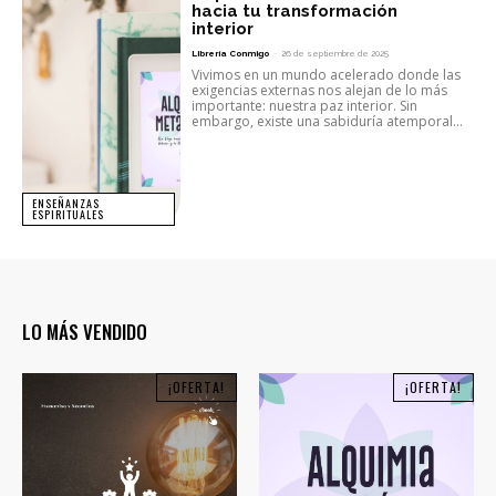
hacia tu transformación
interior
Librería Conmigo
-
26 de septiembre de 2025
Vivimos en un mundo acelerado donde las
exigencias externas nos alejan de lo más
importante: nuestra paz interior. Sin
embargo, existe una sabiduría atemporal...
ENSEÑANZAS
ESPIRITUALES
LO MÁS VENDIDO
¡OFERTA!
¡OFERTA!