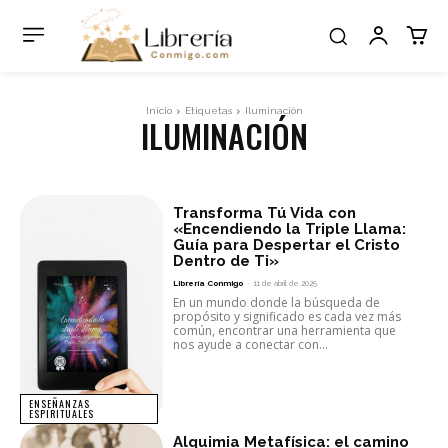
Inicio
Etiquetas
Iluminación
ILUMINACIÓN
Transforma Tú Vida con
«Encendiendo la Triple Llama:
Guía para Despertar el Cristo
Dentro de Ti»
Librería Conmigo
-
11 de abril de 2025
En un mundo donde la búsqueda de
propósito y significado es cada vez más
común, encontrar una herramienta que
nos ayude a conectar con...
ENSEÑANZAS
ESPIRITUALES
Alquimia Metafísica: el camino