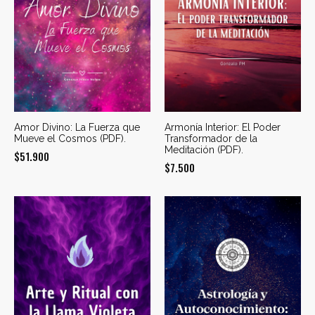
Amor Divino: La Fuerza que
Armonía Interior: El Poder
Mueve el Cosmos (PDF).
Transformador de la
Meditación (PDF).
$
51.900
$
7.500