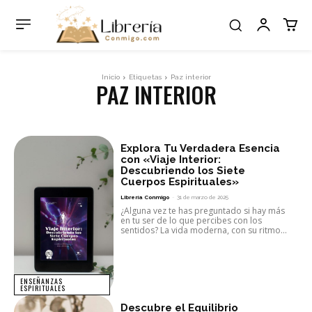
Inicio
Etiquetas
Paz interior
PAZ INTERIOR
Explora Tu Verdadera Esencia
con «Viaje Interior:
Descubriendo los Siete
Cuerpos Espirituales»
Librería Conmigo
-
31 de marzo de 2025
¿Alguna vez te has preguntado si hay más
en tu ser de lo que percibes con los
sentidos? La vida moderna, con su ritmo...
ENSEÑANZAS
ESPIRITUALES
Descubre el Equilibrio