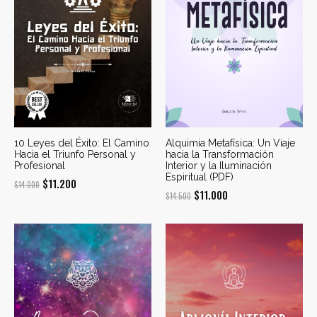
10 Leyes del Éxito: El Camino
Alquimia Metafísica: Un Viaje
Hacia el Triunfo Personal y
hacia la Transformación
Profesional
Interior y la Iluminación
Espiritual (PDF)
El
El
$
11.200
$
14.000
El
El
$
11.000
$
14.500
precio
precio
precio
precio
original
actual
original
actual
era:
es:
era:
es:
$14.000.
$11.200.
$14.500.
$11.000.