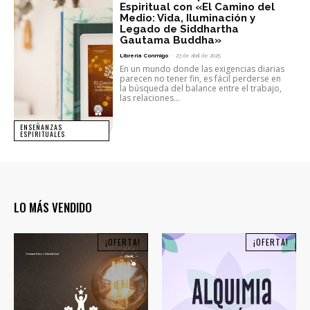
Espiritual con «El Camino del
Medio: Vida, Iluminación y
Legado de Siddhartha
Gautama Buddha»
Librería Conmigo
-
23 de abril de 2025
En un mundo donde las exigencias diarias
parecen no tener fin, es fácil perderse en
la búsqueda del balance entre el trabajo,
las relaciones...
ENSEÑANZAS
ESPIRITUALES
LO MÁS VENDIDO
¡OFERTA!
¡OFERTA!