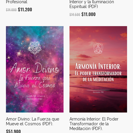
Profesional
Interior y la Iluminación
Espiritual (PDF)
El
El
$
11.200
$
14.000
El
El
$
11.000
$
14.500
precio
precio
precio
precio
original
actual
original
actual
era:
es:
era:
es:
$14.000.
$11.200.
$14.500.
$11.000.
Amor Divino: La Fuerza que
Armonía Interior: El Poder
Mueve el Cosmos (PDF).
Transformador de la
Meditación (PDF).
$
51.900