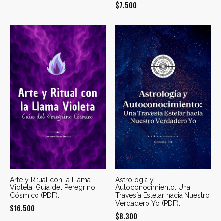
$
7.500
Arte y Ritual con la Llama
Astrología y
Violeta: Guía del Peregrino
Autoconocimiento: Una
Cósmico (PDF).
Travesía Estelar hacia Nuestro
Verdadero Yo (PDF).
$
16.500
$
8.300