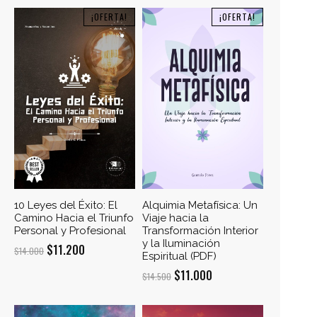
¡OFERTA!
¡OFERTA!
10 Leyes del Éxito: El
Alquimia Metafísica: Un
Camino Hacia el Triunfo
Viaje hacia la
Personal y Profesional
Transformación Interior
y la Iluminación
El
El
$
11.200
$
14.000
Espiritual (PDF)
precio
precio
El
El
$
11.000
$
14.500
original
actual
precio
precio
era:
es:
original
actual