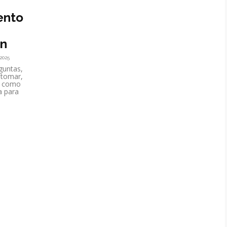
ento
ón
 2025
guntas,
 tomar,
do como
a para