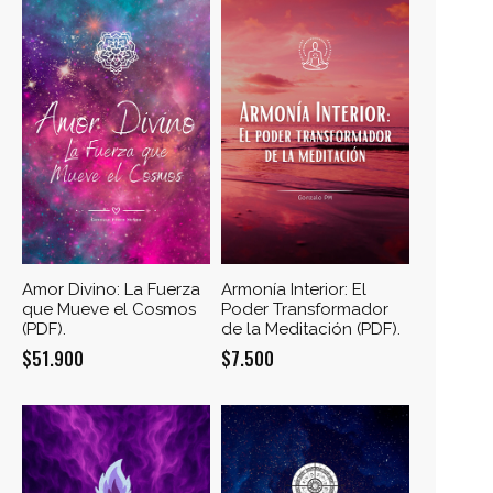
$14.000.
$11.200.
era:
es:
$14.500.
$11.000.
Amor Divino: La Fuerza
Armonía Interior: El
que Mueve el Cosmos
Poder Transformador
(PDF).
de la Meditación (PDF).
$
51.900
$
7.500