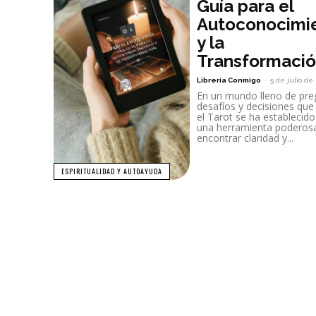
Guía para el
Autoconocimi
y la
Transformaci
Librería Conmigo
-
5 de julio de
En un mundo lleno de pre
desafíos y decisiones que
el Tarot se ha estableci
una herramienta poderos
encontrar claridad y...
ESPIRITUALIDAD Y AUTOAYUDA