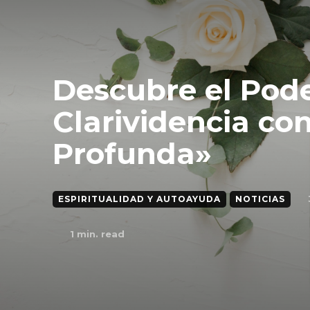
Descubre el Pode
Clarividencia con
Profunda»
ESPIRITUALIDAD Y AUTOAYUDA
NOTICIAS
1
min. read