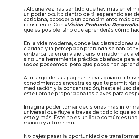
¿Alguna vez has sentido que hay más en el mu
un poder oculto dentro de ti, esperando ser d
cotidiana, acceder a un conocimiento más pro
consciente. Con «
Visión Profunda: Desarrolla
que es posible, sino que aprenderás cómo hac
En la vida moderna, donde las distracciones s
claridad y la percepción profunda se han conve
embarcarte en un viaje transformador hacia el
sino una herramienta práctica diseñada para ay
todos poseemos, pero que pocos han aprendido
A lo largo de sus páginas, serás guiado a través
conocimientos ancestrales que te permitirán a
meditación y la concentración, hasta el uso de
este libro te proporciona las claves para desper
Imagina poder tomar decisiones más informada
universal que fluye a través de todo lo que ex
esto y más. Este no es un libro común; es un
mundo y a ti mismo.
No dejes pasar la oportunidad de transformar 