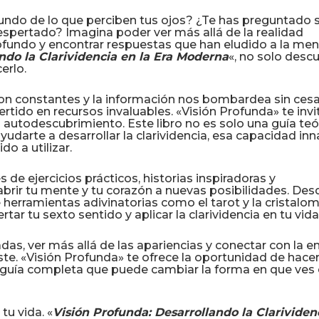
ndo de lo que perciben tus ojos? ¿Te has preguntado s
espertado? Imagina poder ver más allá de la realidad
fundo y encontrar respuestas que han eludido a la me
ndo la Clarividencia en la Era Moderna
«, no solo descu
erlo.
on constantes y la información nos bombardea sin cesar
rtido en recursos invaluables. «Visión Profunda» te invi
 autodescubrimiento. Este libro no es solo una guía teór
udarte a desarrollar la clarividencia, esa capacidad in
 a utilizar.
 de ejercicios prácticos, historias inspiradoras y
brir tu mente y tu corazón a nuevas posibilidades. Des
 herramientas adivinatorias como el tarot y la cristalom
tar tu sexto sentido y aplicar la clarividencia en tu vida 
s, ver más allá de las apariencias y conectar con la e
iste. «Visión Profunda» te ofrece la oportunidad de hace
a guía completa que puede cambiar la forma en que ves 
tu vida. «
Visión Profunda: Desarrollando la Clarividen