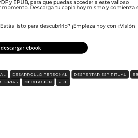
PDF y EPUB, para que puedas acceder a este valioso
er momento. Descarga tu copia hoy mismo y comienza el
 ¿Estás listo para descubrirlo? ¡Empieza hoy con «Visión
descargar ebook
NAL
DESARROLLO PERSONAL
DESPERTAR ESPIRITUAL
E
ATORIAS
MEDITACIÓN
PDF