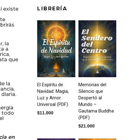
LIBRERÍA
i existe
nte
brirás
, la
ta a
ica,
nata que
de la
El Espíritu de
Memorias del
ancia,
Navidad: Magia,
Silencio que
diaria.
Luz y Amor
Despertó al
Universal (PDF)
Mundo –
nergía
Gautama Buddha
r todo
$
11.000
(PDF)
el
$
21.000
cia en