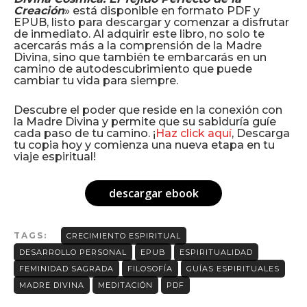
Creación
» está disponible en formato PDF y
EPUB, listo para descargar y comenzar a disfrutar
de inmediato. Al adquirir este libro, no solo te
acercarás más a la comprensión de la Madre
Divina, sino que también te embarcarás en un
camino de autodescubrimiento que puede
cambiar tu vida para siempre.
Descubre el poder que reside en la conexión con
la Madre Divina y permite que su sabiduría guíe
cada paso de tu camino. ¡
Haz click aquí
, Descarga
tu copia hoy y comienza una nueva etapa en tu
viaje espiritual!
descargar ebook
TAGS:
CRECIMIENTO ESPIRITUAL
DESARROLLO PERSONAL
EPUB
ESPIRITUALIDAD
FEMINIDAD SAGRADA
FILOSOFÍA
GUÍAS ESPIRITUALES
MADRE DIVINA
MEDITACIÓN
PDF